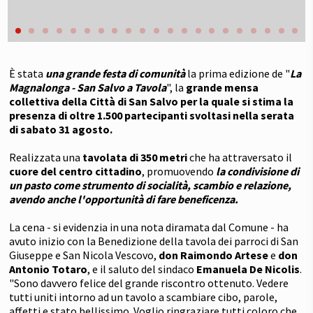
È stata
una grande festa di comunità
la prima edizione de "
La
Magnalonga - San Salvo a Tavola
", la
grande mensa
collettiva della Città di San Salvo per la quale si stima la
presenza di oltre 1.500 partecipanti svoltasi nella serata
di sabato 31 agosto.
Realizzata una
tavolata di 350 metri
che ha attraversato il
cuore del centro cittadino
, promuovendo
la condivisione di
un pasto come strumento di socialità, scambio e relazione,
avendo anche l'opportunità di fare beneficenza.
La cena - si evidenzia in una nota diramata dal Comune - ha
avuto inizio con la Benedizione della tavola dei parroci di San
Giuseppe e San Nicola Vescovo,
don Raimondo Artese
e
don
Antonio Totaro
, e il saluto del sindaco
Emanuela De Nicolis
.
"Sono davvero felice del grande riscontro ottenuto. Vedere
tutti uniti intorno ad un tavolo a scambiare cibo, parole,
affetti e stato bellissimo. Voglio ringraziare tutti coloro che