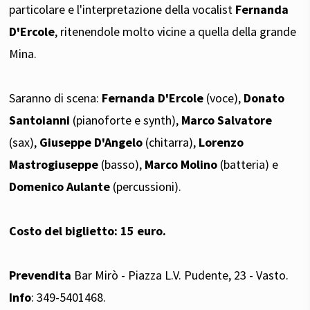
particolare e l'interpretazione della vocalist
Fernanda
D'Ercole
, ritenendole molto vicine a quella della grande
Mina.
Saranno di scena:
Fernanda D'Ercole
(voce),
Donato
Santoianni
(pianoforte e synth),
Marco Salvatore
(sax),
Giuseppe D'Angelo
(chitarra),
Lorenzo
Mastrogiuseppe
(basso),
Marco Molino
(batteria) e
Domenico Aulante
(percussioni).
Costo del biglietto: 15 euro.
Prevendita
Bar Mirò - Piazza L.V. Pudente, 23 - Vasto.
Info
: 349-5401468.