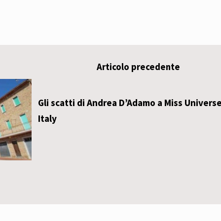
Articolo precedente
Gli scatti di Andrea D’Adamo a Miss Univers
Italy