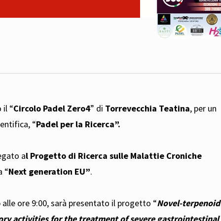
 il “
Circolo Padel Zero4
” di
Torrevecchia Teatina
, per un
ntifica, “
Padel per la Ricerca”.
legato a
l Progetto di Ricerca sulle Malattie Croniche
a “
Next generation EU”
.
o
alle ore 9:00, sarà presentato il progetto “
Novel-terpenoid
y activities for the treatment of severe gastrointestinal