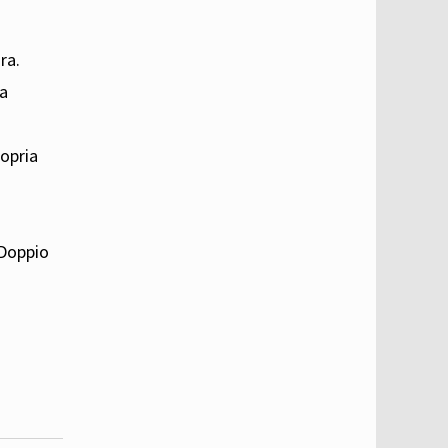
ra.
ia
ropria
 Doppio