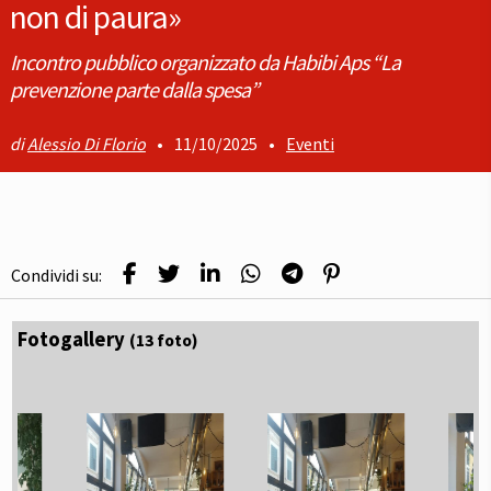
non di paura»
Incontro pubblico organizzato da Habibi Aps “La
prevenzione parte dalla spesa”
Alessio Di Florio
•
11/10/2025
•
Eventi
Condividi su:
Fotogallery
(13 foto)